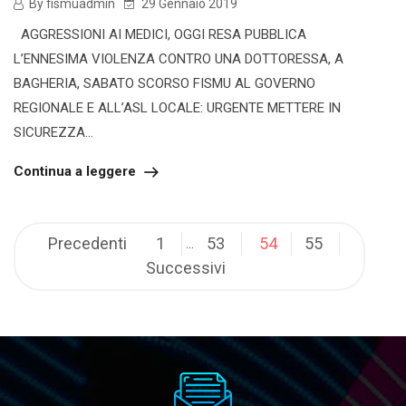
By fismuadmin
29 Gennaio 2019
AGGRESSIONI AI MEDICI, OGGI RESA PUBBLICA
L’ENNESIMA VIOLENZA CONTRO UNA DOTTORESSA, A
BAGHERIA, SABATO SCORSO FISMU AL GOVERNO
REGIONALE E ALL’ASL LOCALE: URGENTE METTERE IN
SICUREZZA...
Continua a leggere
Navigazione
Precedenti
1
53
54
55
…
articoli
Successivi