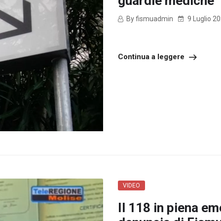
guardie mediche
By fismuadmin
9 Luglio 2
Continua a leggere
VIDEO
Il 118 in piena e