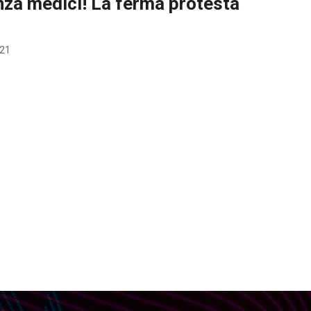
enza medici! La ferma protesta
021