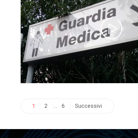
Navigazione
1
2
6
Successivi
…
articoli