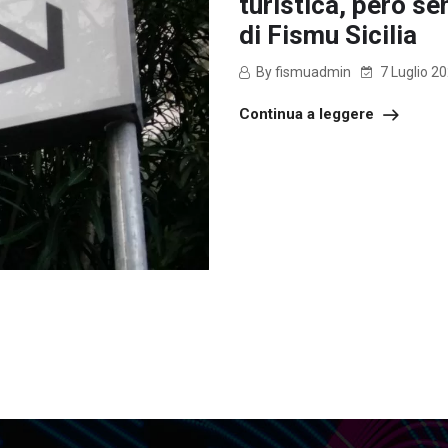
turistica, però s
di Fismu Sicilia
By fismuadmin
7 Luglio 2
Continua a leggere